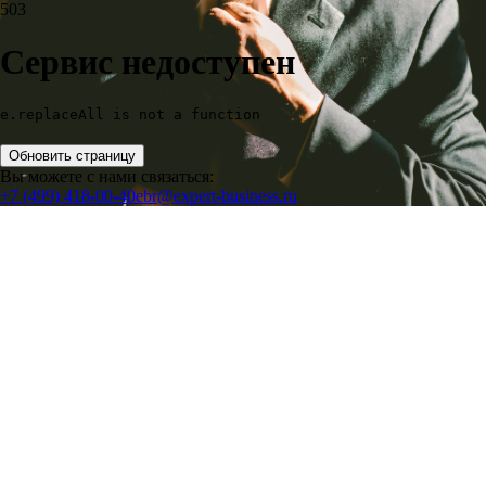
503
Сервис недоступен
e.replaceAll is not a function
Обновить страницу
Вы можете с нами связаться:
+7 (499) 418-00-40
ebr@expert-business.ru