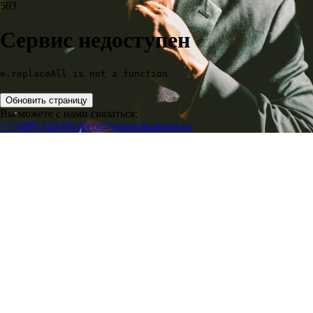
503
Сервис недоступен
e.replaceAll is not a function
Обновить страницу
Вы можете с нами связаться:
+7 (499) 418-00-40
ebr@expert-business.ru