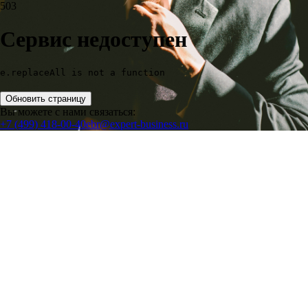
503
Сервис недоступен
e.replaceAll is not a function
Обновить страницу
Вы можете с нами связаться:
+7 (499) 418-00-40
ebr@expert-business.ru