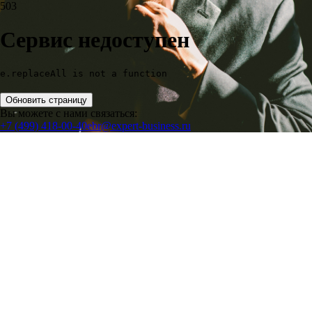
503
Сервис недоступен
e.replaceAll is not a function
Обновить страницу
Вы можете с нами связаться:
+7 (499) 418-00-40
ebr@expert-business.ru