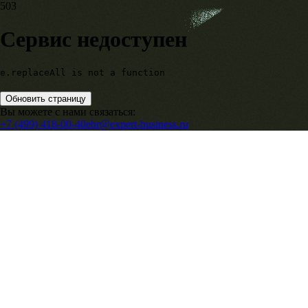
503
Сервис недоступен
e.replaceAll is not a function
Обновить страницу
Вы можете с нами связаться:
+7 (499) 418-00-40
ebr@expert-business.ru