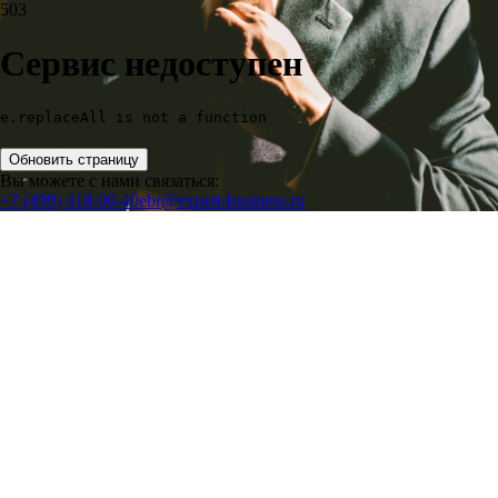
503
Сервис недоступен
e.replaceAll is not a function
Обновить страницу
Вы можете с нами связаться:
+7 (499) 418-00-40
ebr@expert-business.ru