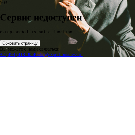
503
Сервис недоступен
e.replaceAll is not a function
Обновить страницу
Вы можете с нами связаться:
+7 (499) 418-00-40
ebr@expert-business.ru