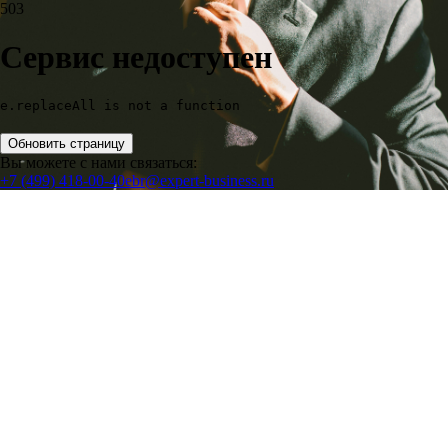
503
Сервис недоступен
e.replaceAll is not a function
Обновить страницу
Вы можете с нами связаться:
+7 (499) 418-00-40
ebr@expert-business.ru