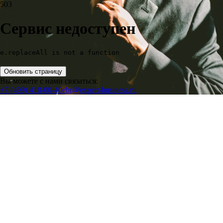
503
Сервис недоступен
e.replaceAll is not a function
Обновить страницу
Вы можете с нами связаться:
+7 (499) 418-00-40
ebr@expert-business.ru