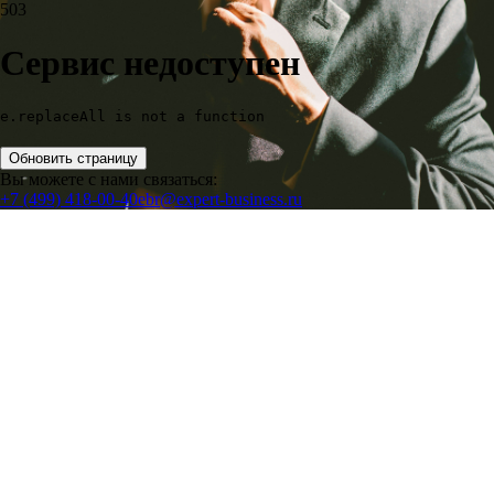
503
Сервис недоступен
e.replaceAll is not a function
Обновить страницу
Вы можете с нами связаться:
+7 (499) 418-00-40
ebr@expert-business.ru