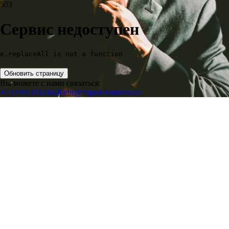
503
Сервис недоступен
e.replaceAll is not a function
Обновить страницу
Вы можете с нами связаться:
+7 (499) 418-00-40
ebr@expert-business.ru