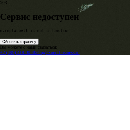
503
Сервис недоступен
e.replaceAll is not a function
Обновить страницу
Вы можете с нами связаться:
+7 (499) 418-00-40
ebr@expert-business.ru