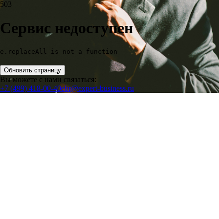
503
Сервис недоступен
e.replaceAll is not a function
Обновить страницу
Вы можете с нами связаться:
+7 (499) 418-00-40
ebr@expert-business.ru