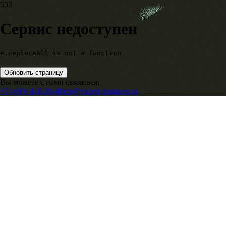
503
Сервис недоступен
e.replaceAll is not a function
Обновить страницу
Вы можете с нами связаться:
+7 (499) 418-00-40
ebr@expert-business.ru