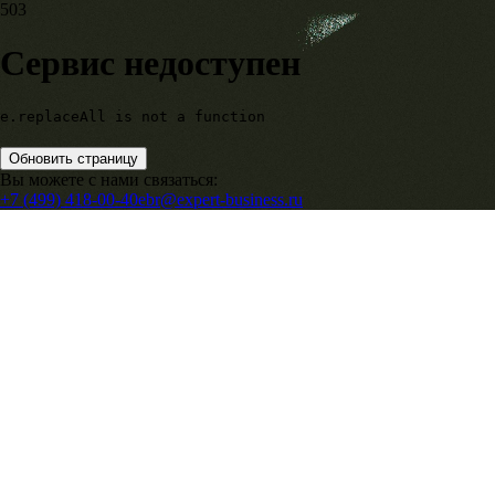
503
Сервис недоступен
e.replaceAll is not a function
Обновить страницу
Вы можете с нами связаться:
+7 (499) 418-00-40
ebr@expert-business.ru