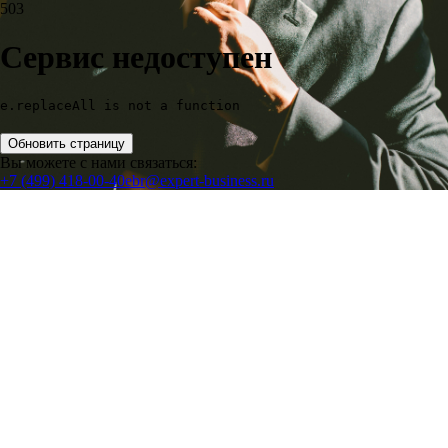
503
Сервис недоступен
e.replaceAll is not a function
Обновить страницу
Вы можете с нами связаться:
+7 (499) 418-00-40
ebr@expert-business.ru