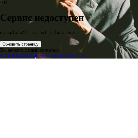
503
Сервис недоступен
e.replaceAll is not a function
Обновить страницу
Вы можете с нами связаться:
+7 (499) 418-00-40
ebr@expert-business.ru