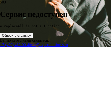
503
Сервис недоступен
e.replaceAll is not a function
Обновить страницу
Вы можете с нами связаться:
+7 (499) 418-00-40
ebr@expert-business.ru