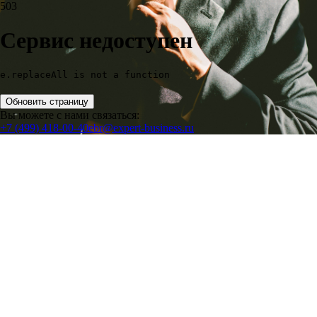
503
Сервис недоступен
e.replaceAll is not a function
Обновить страницу
Вы можете с нами связаться:
+7 (499) 418-00-40
ebr@expert-business.ru