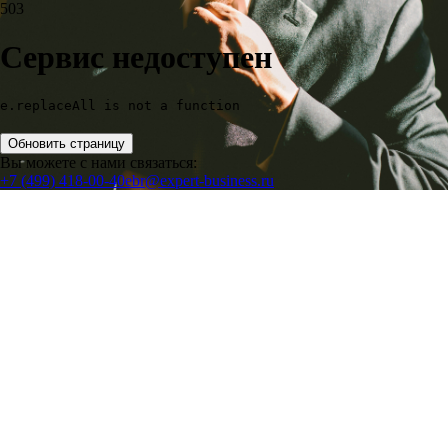
503
Сервис недоступен
e.replaceAll is not a function
Обновить страницу
Вы можете с нами связаться:
+7 (499) 418-00-40
ebr@expert-business.ru