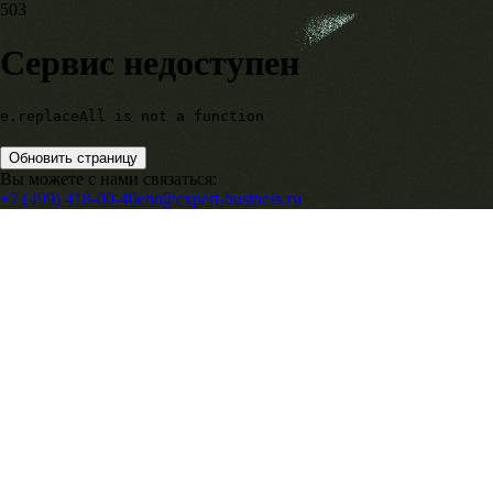
503
Сервис недоступен
e.replaceAll is not a function
Обновить страницу
Вы можете с нами связаться:
+7 (499) 418-00-40
ebr@expert-business.ru