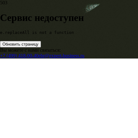
503
Сервис недоступен
e.replaceAll is not a function
Обновить страницу
Вы можете с нами связаться:
+7 (499) 418-00-40
ebr@expert-business.ru