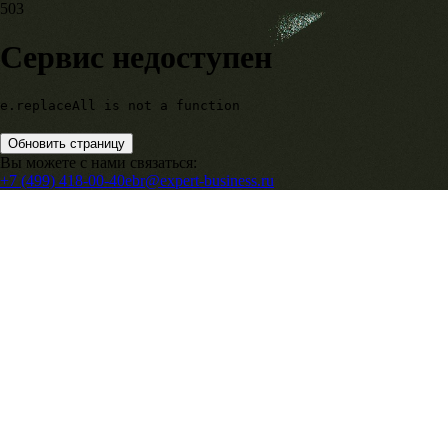
503
Сервис недоступен
e.replaceAll is not a function
Обновить страницу
Вы можете с нами связаться:
+7 (499) 418-00-40
ebr@expert-business.ru