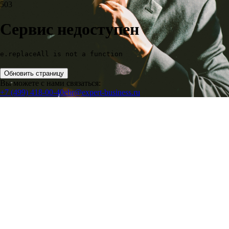
503
Сервис недоступен
e.replaceAll is not a function
Обновить страницу
Вы можете с нами связаться:
+7 (499) 418-00-40
ebr@expert-business.ru