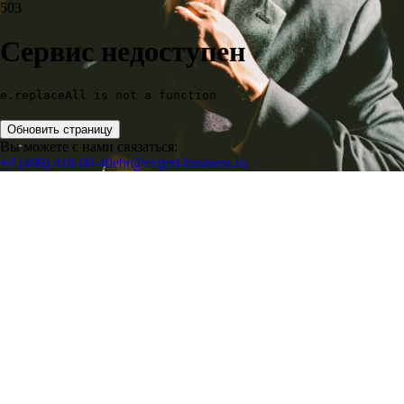
503
Сервис недоступен
e.replaceAll is not a function
Обновить страницу
Вы можете с нами связаться:
+7 (499) 418-00-40
ebr@expert-business.ru