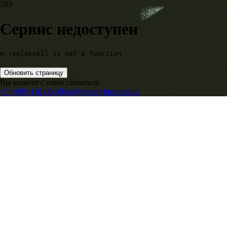
503
Сервис недоступен
e.replaceAll is not a function
Обновить страницу
Вы можете с нами связаться:
+7 (499) 418-00-40
ebr@expert-business.ru