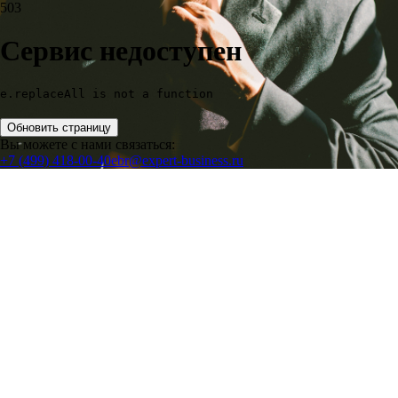
503
Сервис недоступен
e.replaceAll is not a function
Обновить страницу
Вы можете с нами связаться:
+7 (499) 418-00-40
ebr@expert-business.ru