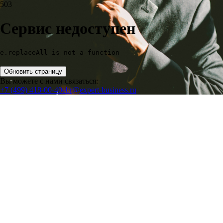
503
Сервис недоступен
e.replaceAll is not a function
Обновить страницу
Вы можете с нами связаться:
+7 (499) 418-00-40
ebr@expert-business.ru