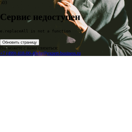
503
Сервис недоступен
e.replaceAll is not a function
Обновить страницу
Вы можете с нами связаться:
+7 (499) 418-00-40
ebr@expert-business.ru