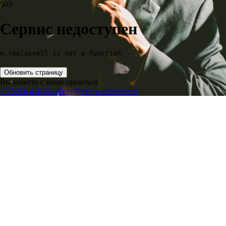
503
Сервис недоступен
e.replaceAll is not a function
Обновить страницу
Вы можете с нами связаться:
+7 (499) 418-00-40
ebr@expert-business.ru