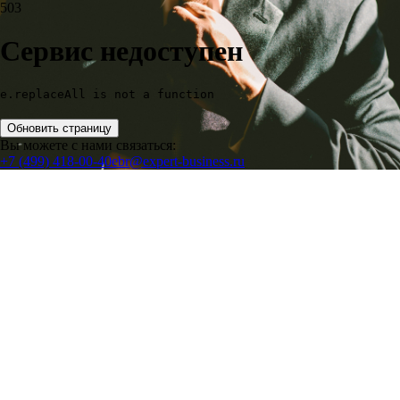
503
Сервис недоступен
e.replaceAll is not a function
Обновить страницу
Вы можете с нами связаться:
+7 (499) 418-00-40
ebr@expert-business.ru