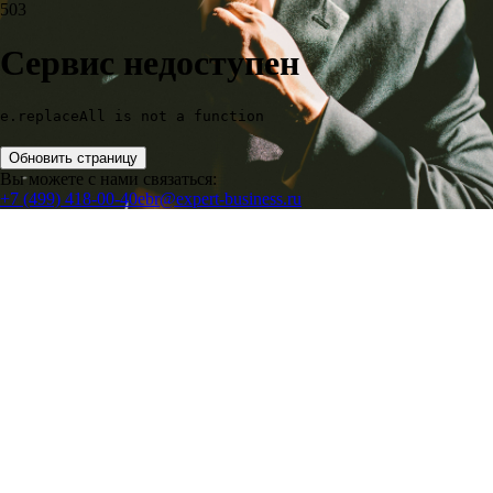
503
Сервис недоступен
e.replaceAll is not a function
Обновить страницу
Вы можете с нами связаться:
+7 (499) 418-00-40
ebr@expert-business.ru