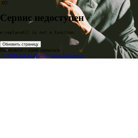
503
Сервис недоступен
e.replaceAll is not a function
Обновить страницу
Вы можете с нами связаться:
+7 (499) 418-00-40
ebr@expert-business.ru