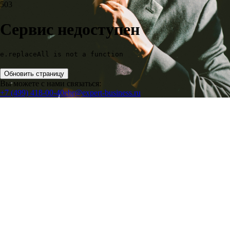
503
Сервис недоступен
e.replaceAll is not a function
Обновить страницу
Вы можете с нами связаться:
+7 (499) 418-00-40
ebr@expert-business.ru